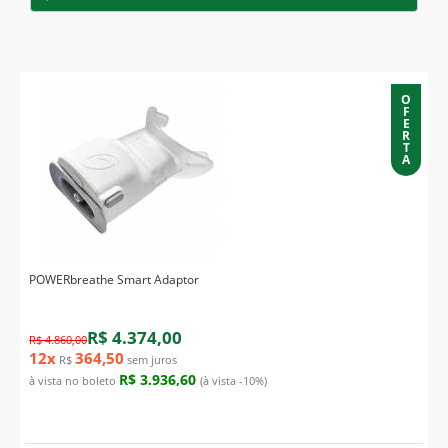
O
F
E
R
T
A
POWERbreathe Smart Adaptor
R$ 4.374,00
R$ 4.860,00
12x
364,50
R$
sem juros
R$ 3.936,60
à vista no boleto
(à vista -10%)